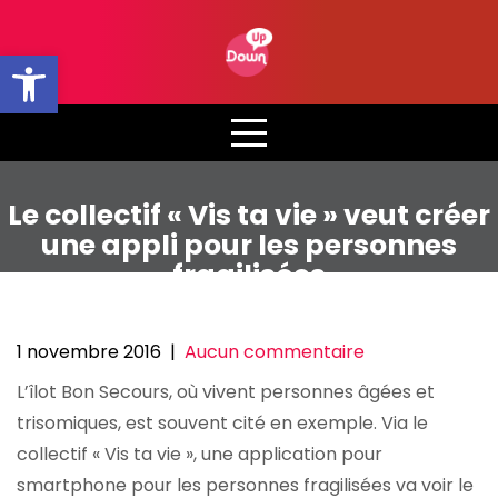
Skip
to
Ouvrir la barre d’outils
content
Le collectif « Vis ta vie » veut créer
une appli pour les personnes
fragilisées
1 novembre 2016
|
Aucun commentaire
L’îlot Bon Secours, où vivent personnes âgées et
trisomiques, est souvent cité en exemple. Via le
collectif « Vis ta vie », une application pour
smartphone pour les personnes fragilisées va voir le