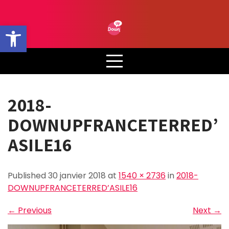
Skip
to
Ouvrir la barre d’outils
content
2018-
DOWNUPFRANCETERRED’
ASILE16
Published 30 janvier 2018 at
1540 × 2736
in
2018-
DOWNUPFRANCETERRED’ASILE16
←
Previous
Next
→