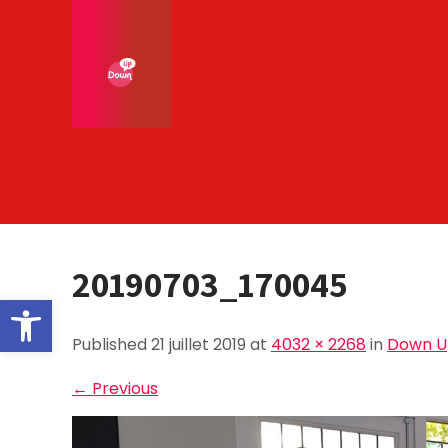
Skip
to
content
20190703_170045
Ouvrir la barre d’outils
Published 21 juillet 2019 at
4032 × 2268
in
Down Up
←
Previous