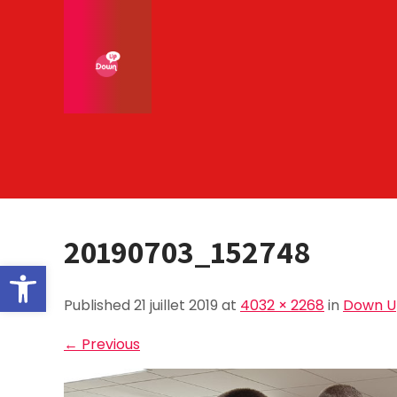
Skip
to
content
20190703_152748
Ouvrir la barre d’outils
Published 21 juillet 2019 at
4032 × 2268
in
Down Up
←
Previous