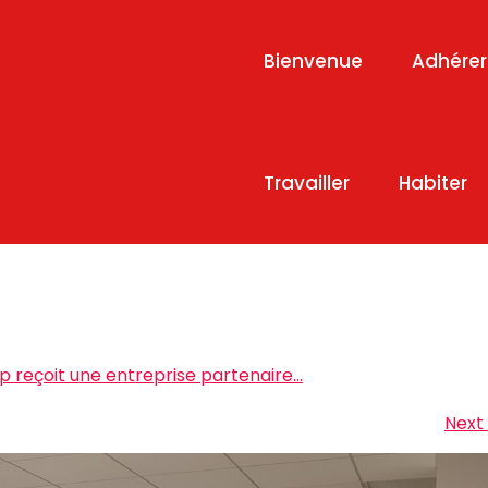
Bienvenue
Adhérer
Travailler
Habiter
 reçoit une entreprise partenaire…
Next